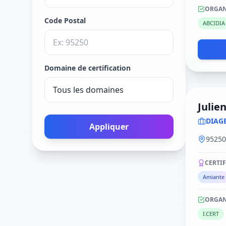
ORGAN
Code Postal
ABCIDIA
Domaine de certification
Julie
DIAG
Appliquer
9525
CERTI
Amiante
ORGAN
I.CERT