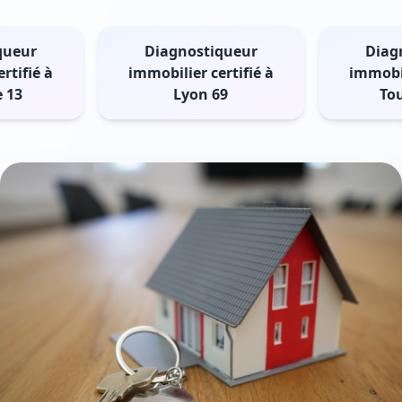
queur
Diagnostiqueur
Diag
rtifié à
immobilier certifié à
immobil
e 13
Lyon 69
To