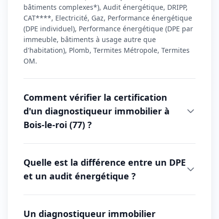
bâtiments complexes*), Audit énergétique, DRIPP,
CAT****, Electricité, Gaz, Performance énergétique
(DPE individuel), Performance énergétique (DPE par
immeuble, bâtiments à usage autre que
d'habitation), Plomb, Termites Métropole, Termites
OM.
Comment vérifier la certification
d'un diagnostiqueur immobilier à
Bois-le-roi (77) ?
Quelle est la différence entre un DPE
et un audit énergétique ?
Un diagnostiqueur immobilier