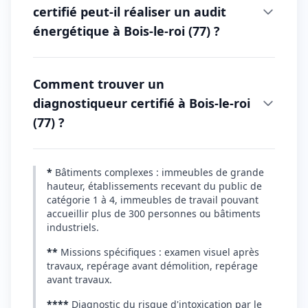
certifié peut-il réaliser un audit
énergétique à Bois-le-roi (77) ?
Comment trouver un
diagnostiqueur certifié à Bois-le-roi
(77) ?
*
Bâtiments complexes : immeubles de grande
hauteur, établissements recevant du public de
catégorie 1 à 4, immeubles de travail pouvant
accueillir plus de 300 personnes ou bâtiments
industriels.
**
Missions spécifiques : examen visuel après
travaux, repérage avant démolition, repérage
avant travaux.
****
Diagnostic du risque d'intoxication par le