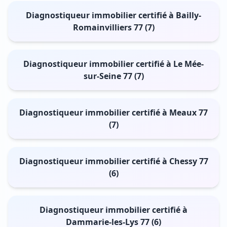
Diagnostiqueur immobilier certifié à Bailly-
Romainvilliers 77 (7)
Diagnostiqueur immobilier certifié à Le Mée-
sur-Seine 77 (7)
Diagnostiqueur immobilier certifié à Meaux 77
(7)
Diagnostiqueur immobilier certifié à Chessy 77
(6)
Diagnostiqueur immobilier certifié à
Dammarie-les-Lys 77 (6)