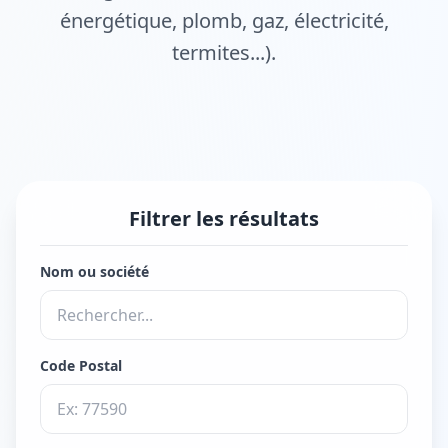
énergétique, plomb, gaz, électricité,
termites...).
Filtrer les résultats
Nom ou société
Code Postal