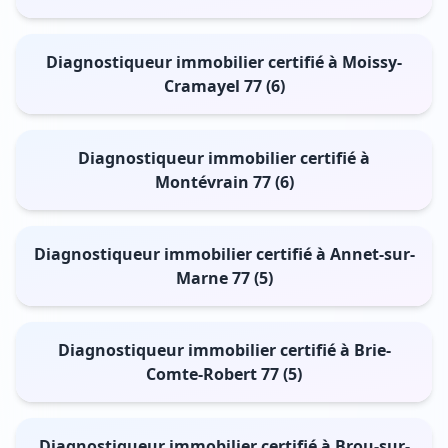
Diagnostiqueur immobilier certifié à Moissy-
Cramayel 77 (6)
Diagnostiqueur immobilier certifié à
Montévrain 77 (6)
Diagnostiqueur immobilier certifié à Annet-sur-
Marne 77 (5)
Diagnostiqueur immobilier certifié à Brie-
Comte-Robert 77 (5)
Diagnostiqueur immobilier certifié à Brou-sur-