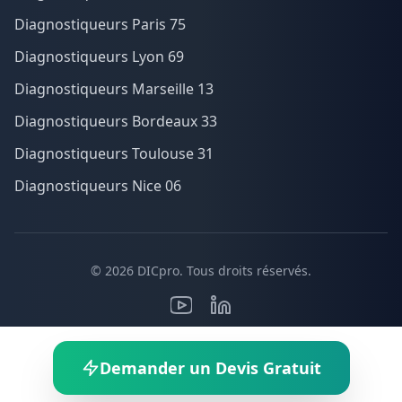
Diagnostiqueurs Paris 75
Diagnostiqueurs Lyon 69
Diagnostiqueurs Marseille 13
Diagnostiqueurs Bordeaux 33
Diagnostiqueurs Toulouse 31
Diagnostiqueurs Nice 06
© 2026 DICpro. Tous droits réservés.
Ce site est un annuaire indépendant et n'est affilié à aucun organisme de
certification spécifique.
Les informations sont fournies à titre indicatif.
Demander un Devis Gratuit
Vérifiez toujours les certifications auprès des organismes officiels.