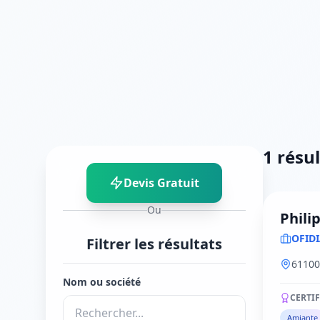
1 résu
Devis Gratuit
Ou
Phili
OFID
Filtrer les résultats
61100
Nom ou société
CERTI
Amiante