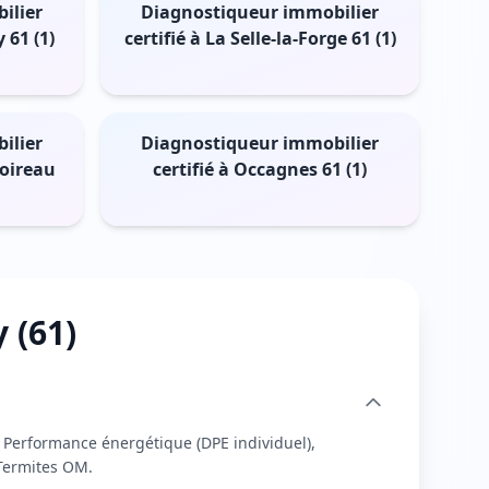
ilier
Diagnostiqueur immobilier
 61 (1)
certifié à La Selle-la-Forge 61 (1)
ilier
Diagnostiqueur immobilier
Noireau
certifié à Occagnes 61 (1)
 (61)
, Performance énergétique (DPE individuel),
 Termites OM.