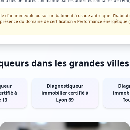
lomb des peintures commandé par les autorités sanitaires de l'Etat,
ble d’un immeuble ou sur un bâtiment à usage autre que d’habitati
r la présence du domaine de certification « Performance énergétiqu
queurs dans les grandes villes
queur
Diagnostiqueur
Diag
rtifié à
immobilier certifié à
immobil
e 13
Lyon 69
To